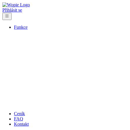
Přihlásit se
Funkce
Projekty a úkoly
Aktivity a tracking
Databáze klientů
Faktury a cenové nabídky
Ceník
FAQ
Kontakt