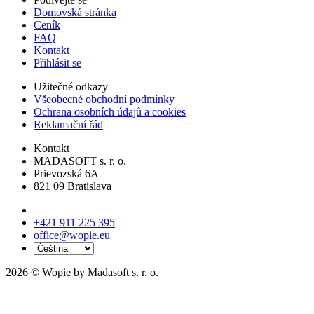
Domovská stránka
Ceník
FAQ
Kontakt
Přihlásit se
Užitečné odkazy
Všeobecné obchodní podmínky
Ochrana osobních údajů a cookies
Reklamační řád
Kontakt
MADASOFT s. r. o.
Prievozská 6A
821 09 Bratislava
+421 911 225 395
office@wopie.eu
2026 © Wopie by Madasoft s. r. o.